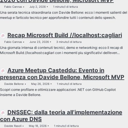
2026 con Davide Bellone, Microsoft MVP
Fabio Cannas
July 2, 2026
1 minuto/i di lettura
Una serata tecnica straordinaria con Davide Bellone: ecco i momenti salienti del
meetup e l’articolo tecnico per approfondire tutti i contenuti dello speech.
Recap Microsoft Build //localhost:cagliari
Fabio Cannas
June 23, 2026
3 minuto/i di lettura
Una giornata intensa di contenuti tecnici, demo e networking: ecco il recap di
Microsoft Build //localhost:cagliari con i momenti piu significativi dell’even...
Azure Meetup Casteddu: Evento in
presenza con Davide Bellone, Microsoft MVP
Davide Bellone
May 26, 2026
1 minuto/i di lettura
Scopri come profilare e ottimizzare applicazioni .NET con GitHub Copilot
insieme a Davide Bellone.
DNSSEC: dalla teoria all’implementazione
con Azure DNS
Davide Rasoli
May 18, 2026
1 minuto/i di lettura