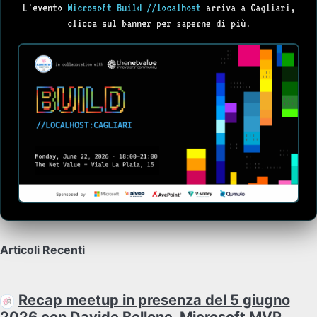
L'evento
Microsoft Build //localhost
arriva a Cagliari,
clicca sul banner per saperne di più.
Articoli Recenti
Recap meetup in presenza del 5 giugno