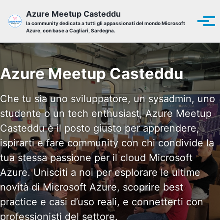
Skip to primary navigation
Skip to content
Skip to footer
Azure Meetup Casteddu
Tog
la community dedicata a tutti gli appassionati del mondo Microsoft
Azure, con base a Cagliari, Sardegna.
Azure Meetup Casteddu
Che tu sia uno sviluppatore, un sysadmin, uno
studente o un tech enthusiast, Azure Meetup
Casteddu è il posto giusto per apprendere,
ispirarti e fare community con chi condivide la
tua stessa passione per il cloud Microsoft
Azure. Unisciti a noi per esplorare le ultime
novità di Microsoft Azure, scoprire best
practice e casi d’uso reali, e connetterti con
professionisti del settore.